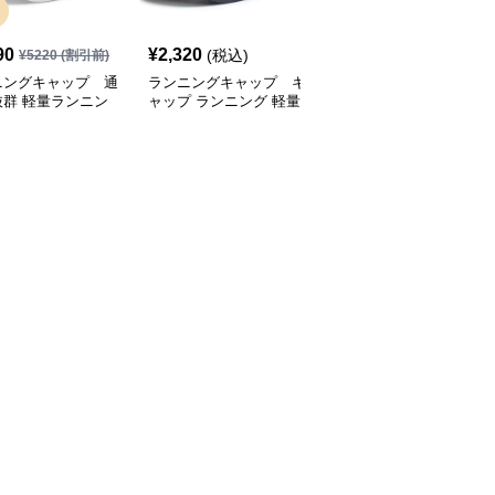
SALE
90
¥
2,320
¥
2,770
(税込)
¥
5220
(割引前)
¥
3080
(割引前)
ニングキャップ 通
ランニングキャップ キ
ランニングキャップ コ
抜群 軽量ランニン
ャップ ランニング 軽量
ロラドロゴ入りスポーツ
ャップ
通気性ランニングキャッ
キャップ
プ