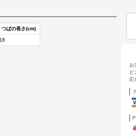
つばの長さ(cm)
18
お
ビ
応
P