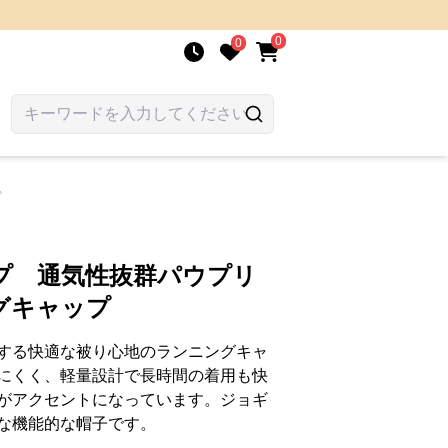
0
0
プ
プ 通気性抜群パウプリ
グキャップ
する快適な被り心地のランニングキャ
にくく、軽量設計で長時間の着用も快
がアクセントになっています。ジョギ
な機能的な帽子です。