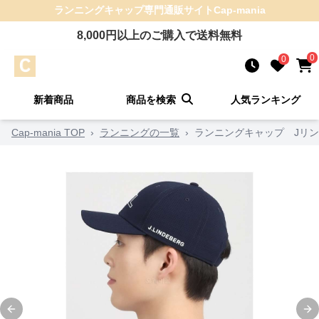
ランニングキャップ
専門通販サイト
Cap-mania
8,000
円以上のご購入で送料無料
0
0
新着商品
商品を検索
人気ランキング
Cap-mania TOP
›
ランニングの一覧
›
ランニングキャップ Jリン
Previous slide
Ne