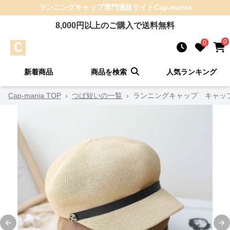
ランニングキャップ
専門通販サイト
Cap-mania
8,000
円以上のご購入で送料無料
0
0
新着商品
商品を検索
人気ランキング
Cap-mania TOP
›
つば短いの一覧
›
ランニングキャップ キャッ
Previous slide
Ne