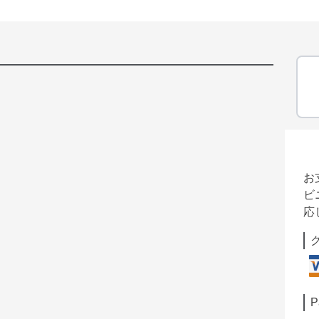
お
ビ
応
P