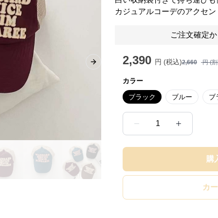
カジュアルコーデのアクセン
ご注文確定か
2,390
円 (税込)
2,660
円 (
Next slide
カラー
ブラック
ブルー
ブ
1
購
カー