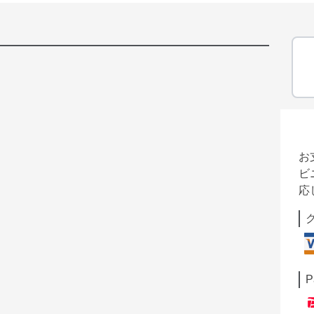
お
ビ
応
P