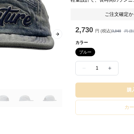
ご注文確定か
2,730
円 (税込)
3,040
円 (
Next slide
カラー
ブルー
1
購
カー