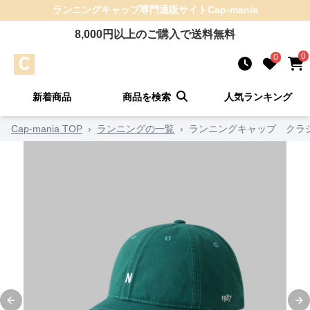
ランニングキャップ
専門通販サイト
Cap-mania
8,000
円以上のご購入で送料無料
0
0
新着商品
商品を検索
人気ランキング
Cap-mania TOP
›
ランニングの一覧
›
ランニングキャップ クラシ
Previous slide
Ne