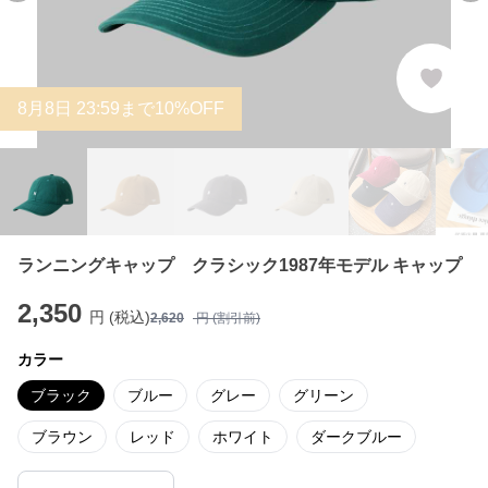
8
月
8
日 23:59まで10%OFF
ランニングキャップ クラシック1987年モデル キャップ
2,350
円 (税込)
2,620
円 (割引前)
カラー
ブラック
ブルー
グレー
グリーン
ブラウン
レッド
ホワイト
ダークブルー