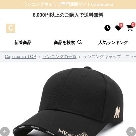
ランニングキャップ
専門通販サイト
Cap-mania
8,000
円以上のご購入で送料無料
0
0
新着商品
商品を検索
人気ランキング
Cap-mania TOP
›
ランニングの一覧
›
ランニングキャップ ニュ
Previous slide
Ne