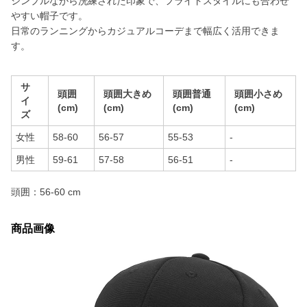
シンプルながら洗練された印象で、フライトスタイルにも合わせ
やすい帽子です。
日常のランニングからカジュアルコーデまで幅広く活用できま
す。
サ
頭囲
頭囲大きめ
頭囲普通
頭囲小さめ
イ
(cm)
(cm)
(cm)
(cm)
ズ
女性
58-60
56-57
55-53
-
男性
59-61
57-58
56-51
-
頭囲：56-60 cm
商品画像