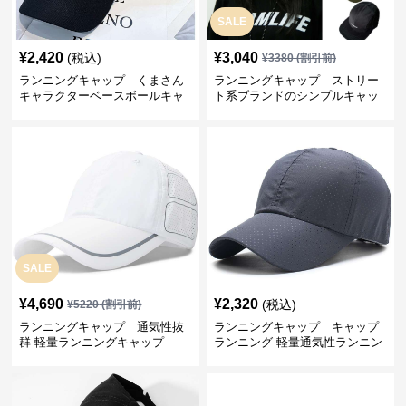
SALE
¥
2,420
¥
3,040
(税込)
¥
3380
(割引前)
ランニングキャップ くまさん
ランニングキャップ ストリー
キャラクターベースボールキャ
ト系ブランドのシンプルキャッ
ップ
プ
SALE
¥
4,690
¥
2,320
(税込)
¥
5220
(割引前)
ランニングキャップ 通気性抜
ランニングキャップ キャップ
群 軽量ランニングキャップ
ランニング 軽量通気性ランニン
グキャップ