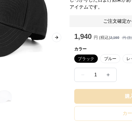
アイテムです。
ご注文確定か
1,940
円 (税込)
2,160
円 (
Next slide
カラー
ブラック
ブルー
レ
1
購
カー