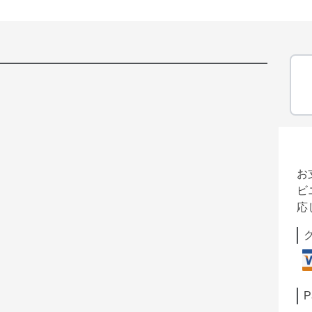
お
ビ
応
P