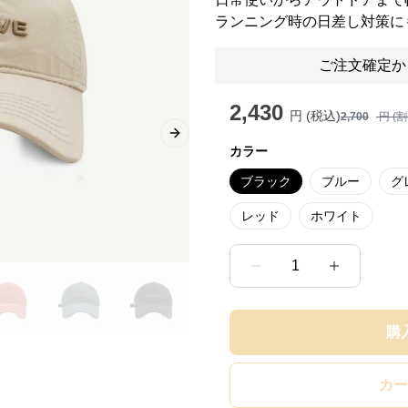
ランニング時の日差し対策に
ご注文確定か
2,430
円 (税込)
2,700
円 (
Next slide
カラー
ブラック
ブルー
グ
レッド
ホワイト
1
購
カー