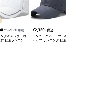
SALE
90
¥
2,320
¥
2,770
(税込)
¥
5220
(割引前)
¥
3080
(割引前)
ニングキャップ 通
ランニングキャップ キ
ランニングキャップ コ
抜群 軽量ランニン
ャップ ランニング 軽量
ロラドロゴ入りスポーツ
ャップ
通気性ランニングキャッ
キャップ
プ