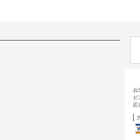
お
ビ
応