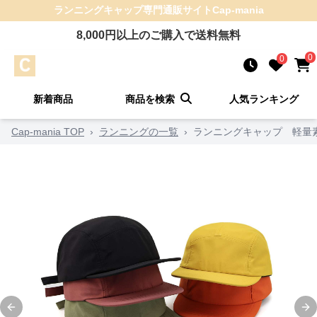
ランニングキャップ
専門通販サイト
Cap-mania
8,000
円以上のご購入で送料無料
0
0
新着商品
商品を検索
人気ランキング
Cap-mania TOP
›
ランニングの一覧
›
ランニングキャップ 軽量
Previous slide
Ne