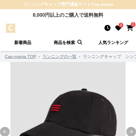
ランニングキャップ
専門通販サイト
Cap-mania
8,000
円以上のご購入で送料無料
0
0
新着商品
商品を検索
人気ランキング
Cap-mania TOP
›
ランニングの一覧
›
ランニングキャップ シン
Previous slide
Ne