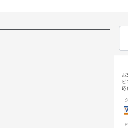
お
ビ
応
P