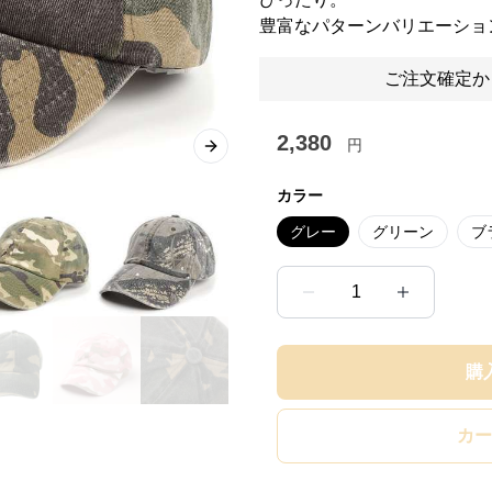
豊富なパターンバリエーショ
ご注文確定か
2,380
円
Next slide
カラー
グレー
グリーン
ブ
1
購
カー