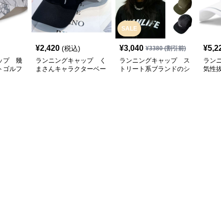
SALE
¥
2,420
¥
3,040
¥
5,2
(税込)
¥
3380
(割引前)
ップ 幾
ランニングキャップ く
ランニングキャップ ス
ラン
トゴルフ
まさんキャラクターベー
トリート系ブランドのシ
気性
スボールキャップ
ンプルキャップ
グキ