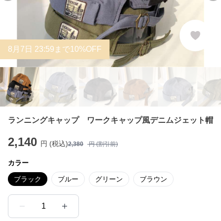
8
月
7
日 23:59まで10%OFF
ランニングキャップ ワークキャップ風デニムジェット帽
2,140
円 (税込)
2,380
円 (割引前)
カラー
ブラック
ブルー
グリーン
ブラウン
1