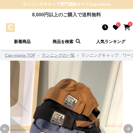
ランニングキャップ
専門通販サイト
Cap-mania
8,000
円以上のご購入で送料無料
0
0
新着商品
商品を検索
人気ランキング
Cap-mania TOP
›
ランニングの一覧
›
ランニングキャップ ワー
Previous slide
Ne