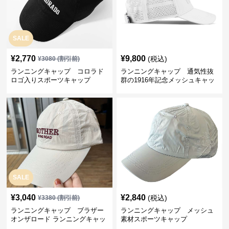
SALE
¥
2,770
¥
9,800
(税込)
¥
3080
(割引前)
ランニングキャップ コロラド
ランニングキャップ 通気性抜
ロゴ入りスポーツキャップ
群の1916年記念メッシュキャッ
プ
SALE
¥
3,040
¥
2,840
(税込)
¥
3380
(割引前)
ランニングキャップ ブラザー
ランニングキャップ メッシュ
オンザロード ランニングキャッ
素材スポーツキャップ
プ