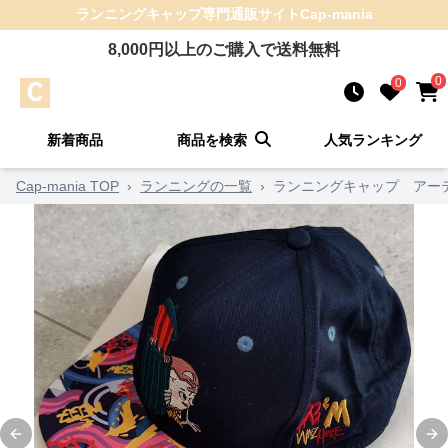
ランニングキャップ
専門通販サイト
Cap-mania
8,000
円以上のご購入で送料無料
0
0
新着商品
商品を検索
人気ランキング
Cap-mania TOP
›
ランニングの一覧
›
ランニングキャップ アーテ
Previous slide
Ne