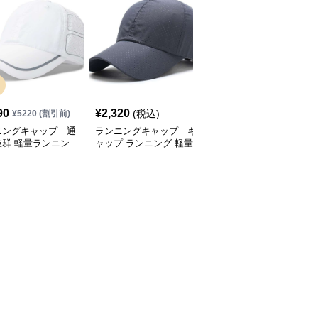
SALE
90
¥
2,320
¥
2,770
(税込)
¥
5220
(割引前)
¥
3080
(割引前)
ニングキャップ 通
ランニングキャップ キ
ランニングキャップ コ
抜群 軽量ランニン
ャップ ランニング 軽量
ロラドロゴ入りスポーツ
ャップ
通気性ランニングキャッ
キャップ
プ