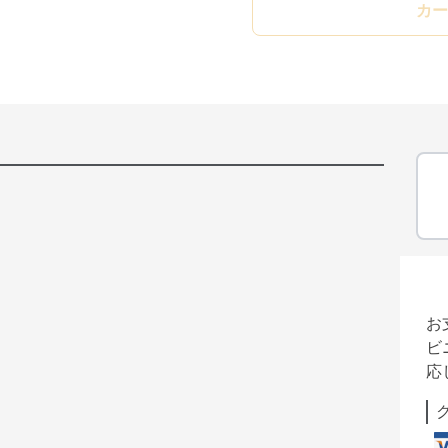
カー
お
ビ
応