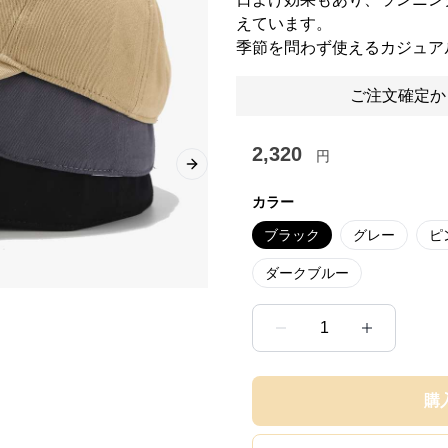
えています。
季節を問わず使えるカジュア
ご注文確定か
2,320
円
Next slide
カラー
ブラック
グレー
ピ
ダークブルー
1
購