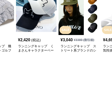
SALE
SALE
¥
2,420
¥
3,040
¥
4,6
(税込)
¥
3380
(割引前)
ップ 幾
ランニングキャップ く
ランニングキャップ ス
ラン
トゴルフ
まさんキャラクターベー
トリート系ブランドのシ
気性
スボールキャップ
ンプルキャップ
グキ