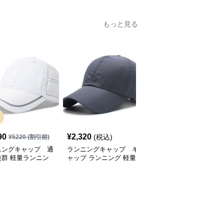
もっと見る
SALE
90
¥
2,320
¥
2,770
(税込)
¥
5220
(割引前)
¥
3080
(割引前)
ニングキャップ 通
ランニングキャップ キ
ランニングキャップ コ
抜群 軽量ランニン
ャップ ランニング 軽量
ロラドロゴ入りスポーツ
ャップ
通気性ランニングキャッ
キャップ
プ