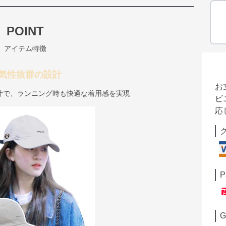
POINT
アイテム特徴
気性抜群の設計
お
計で、ランニング時も快適な着用感を実現
ビ
応
P
G