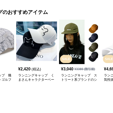
グ
のおすすめアイテム
SALE
SALE
¥
2,420
¥
3,040
¥
4,6
(税込)
¥
3380
(割引前)
ップ 幾
ランニングキャップ く
ランニングキャップ ス
ラン
トゴルフ
まさんキャラクターベー
トリート系ブランドのシ
気性
スボールキャップ
ンプルキャップ
グキ