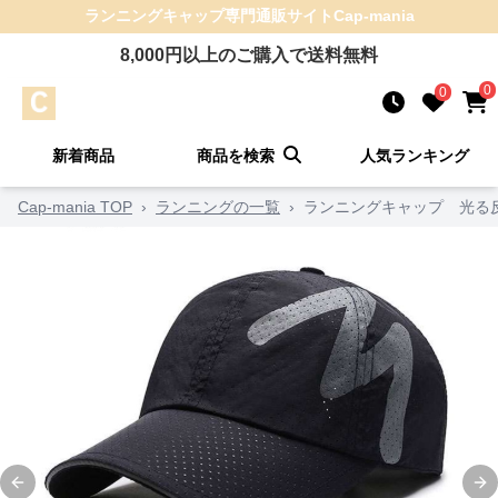
ランニングキャップ
専門通販サイト
Cap-mania
8,000
円以上のご購入で送料無料
0
0
新着商品
商品を検索
人気ランキング
Cap-mania TOP
›
ランニングの一覧
›
ランニングキャップ 光る
Previous slide
Ne