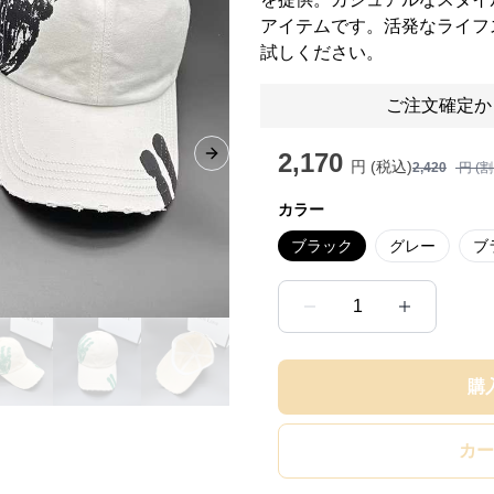
アイテムです。活発なライフ
試しください。
ご注文確定か
2,170
Next slide
円 (税込)
2,420
円 (
カラー
ブラック
グレー
ブ
1
購
カー