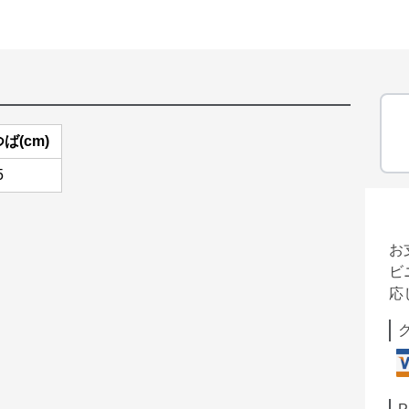
ば(cm)
5
お
ビ
応