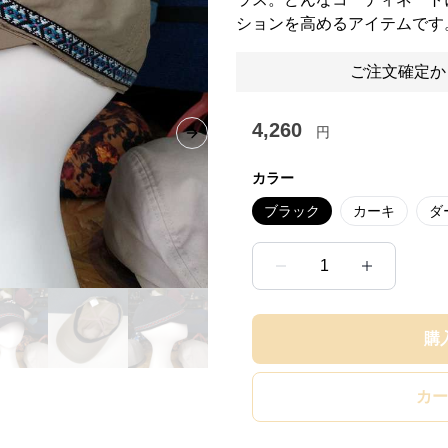
ションを高めるアイテムです
ご注文確定か
4,260
円
Next slide
カラー
ブラック
カーキ
ダ
1
購
カー