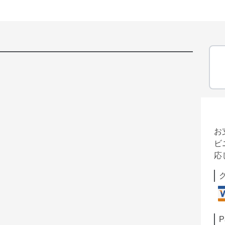
お
ビ
応
P