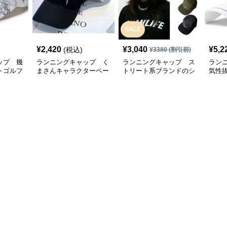
SALE
¥
2,420
¥
3,040
¥
5,2
(税込)
¥
3380
(割引前)
ップ 幾
ランニングキャップ く
ランニングキャップ ス
ラン
トゴルフ
まさんキャラクターベー
トリート系ブランドのシ
気性
スボールキャップ
ンプルキャップ
グキ