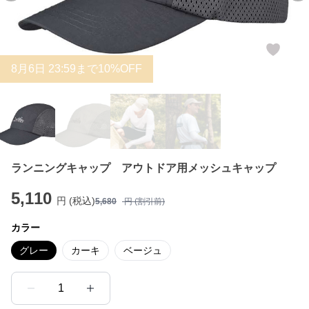
8
月
6
日 23:59まで10%OFF
ランニングキャップ アウトドア用メッシュキャップ
5,110
円 (税込)
5,680
円 (割引前)
カラー
グレー
カーキ
ベージュ
1