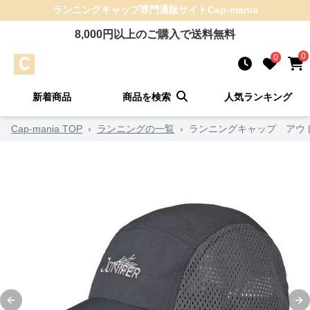
ランニングキャップ
専門通販サイト
Cap-mania
8,000
円以上のご購入で送料無料
0
0
新着商品
商品を検索
人気ランキング
Cap-mania TOP
›
ランニングの一覧
›
ランニングキャップ アウ
Previous slide
Ne