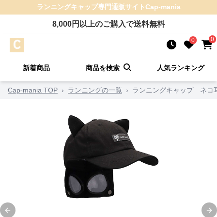
ランニングキャップ
専門通販サイト
Cap-mania
8,000
円以上のご購入で送料無料
0
0
新着商品
商品を検索
人気ランキング
Cap-mania TOP
›
ランニングの一覧
›
ランニングキャップ ネコ
Previous slide
Ne