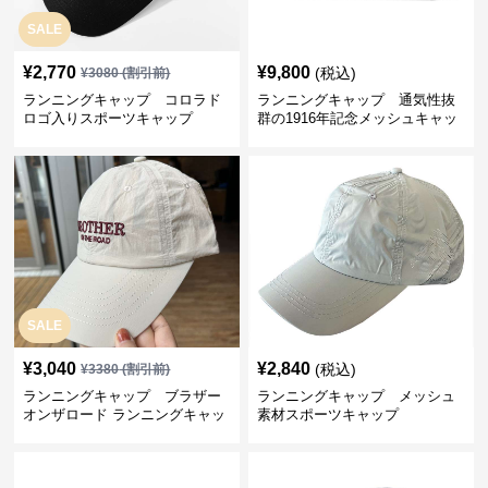
SALE
¥
2,770
¥
9,800
(税込)
¥
3080
(割引前)
ランニングキャップ コロラド
ランニングキャップ 通気性抜
ロゴ入りスポーツキャップ
群の1916年記念メッシュキャッ
プ
SALE
¥
3,040
¥
2,840
(税込)
¥
3380
(割引前)
ランニングキャップ ブラザー
ランニングキャップ メッシュ
オンザロード ランニングキャッ
素材スポーツキャップ
プ