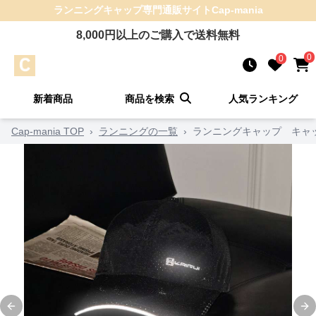
ランニングキャップ
専門通販サイト
Cap-mania
8,000
円以上のご購入で送料無料
0
0
新着商品
商品を検索
人気ランキング
Cap-mania TOP
›
ランニングの一覧
›
ランニングキャップ キャッ
Previous slide
Ne