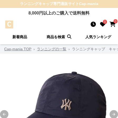
ランニングキャップ
専門通販サイト
Cap-mania
8,000
円以上のご購入で送料無料
0
0
新着商品
商品を検索
人気ランキング
Cap-mania TOP
›
ランニングの一覧
›
ランニングキャップ キャッ
Previous slide
Ne