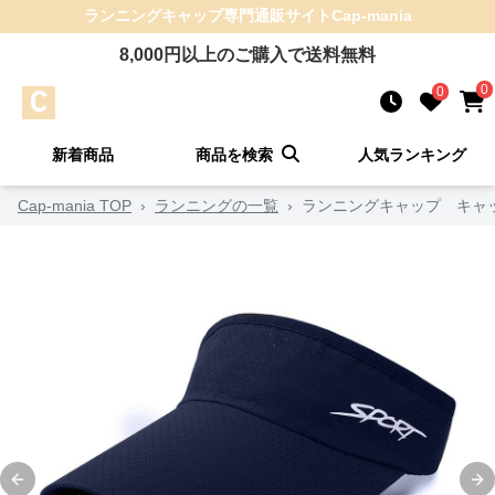
ランニングキャップ
専門通販サイト
Cap-mania
8,000
円以上のご購入で送料無料
0
0
新着商品
商品を検索
人気ランキング
Cap-mania TOP
›
ランニングの一覧
›
ランニングキャップ キャッ
Previous slide
Ne