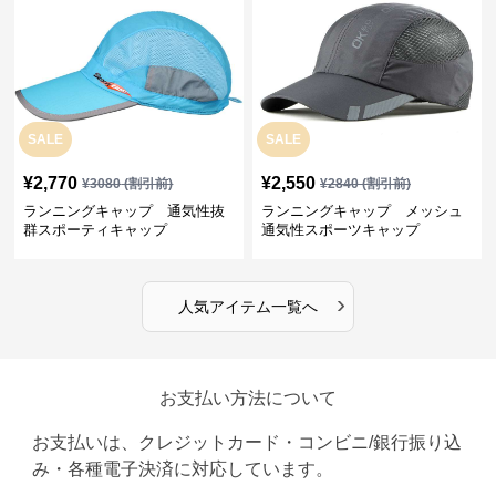
SALE
SALE
¥
2,770
¥
2,550
¥
3080
(割引前)
¥
2840
(割引前)
ランニングキャップ 通気性抜
ランニングキャップ メッシュ
群スポーティキャップ
通気性スポーツキャップ
›
人気アイテム一覧へ
お支払い方法について
お支払いは、クレジットカード・コンビニ/銀行振り込
み・各種電子決済に対応しています。