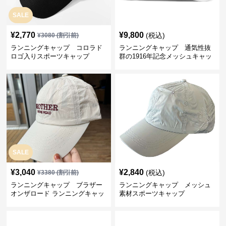
SALE
¥
2,770
¥
9,800
(税込)
¥
3080
(割引前)
ランニングキャップ コロラド
ランニングキャップ 通気性抜
ロゴ入りスポーツキャップ
群の1916年記念メッシュキャッ
プ
SALE
¥
3,040
¥
2,840
(税込)
¥
3380
(割引前)
ランニングキャップ ブラザー
ランニングキャップ メッシュ
オンザロード ランニングキャッ
素材スポーツキャップ
プ