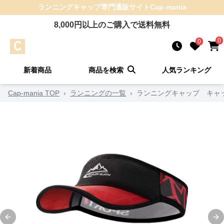
ランニングキャップ
専門通販サイト
Cap-mania
8,000
円以上のご購入で送料無料
0
0
新着商品
商品を検索
人気ランキング
Cap-mania TOP
›
ランニングの一覧
›
ランニングキャップ キャッ
Previous slide
Ne