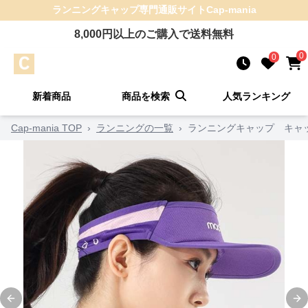
ランニングキャップ
専門通販サイト
Cap-mania
8,000
円以上のご購入で送料無料
0
0
新着商品
商品を検索
人気ランキング
Cap-mania TOP
›
ランニングの一覧
›
ランニングキャップ キャッ
Previous slide
Ne