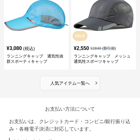
SALE
¥
3,080
¥
2,550
(税込)
¥
2840
(割引前)
ランニングキャップ 通気性抜
ランニングキャップ メッシュ
群スポーティキャップ
通気性スポーツキャップ
›
人気アイテム一覧へ
お支払い方法について
お支払いは、クレジットカード・コンビニ/銀行振り込
み・各種電子決済に対応しています。