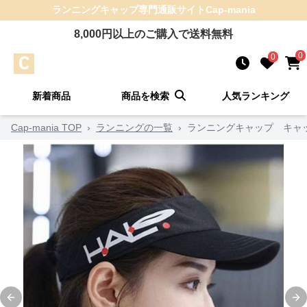
ランニングキャップ
専門通販サイト
Cap-mania
8,000
円以上のご購入で送料無料
0
0
新着商品
商品を検索
人気ランキング
Cap-mania TOP
›
ランニングの一覧
›
ランニングキャップ キャッ
Previous slide
Ne