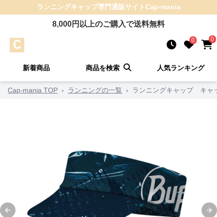
ランニングキャップ
専門通販サイト
Cap-mania
8,000
円以上のご購入で送料無料
0
0
新着商品
商品を検索
人気ランキング
Cap-mania TOP
›
ランニングの一覧
›
ランニングキャップ キャッ
Previous slide
Ne