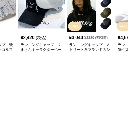
SALE
SALE
¥
2,420
¥
3,040
¥
4,6
(税込)
¥
3380
(割引前)
ップ 幾
ランニングキャップ く
ランニングキャップ ス
ラン
トゴルフ
まさんキャラクターベー
トリート系ブランドのシ
気性
スボールキャップ
ンプルキャップ
グキ