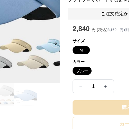
ご注文確定か
2,840
円 (税込)
3,160
円 (
サイズ
Next slide
M
カラー
ブルー
1
購
カー