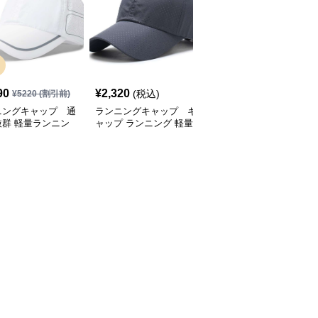
SALE
90
¥
2,320
¥
2,770
(税込)
¥
5220
(割引前)
¥
3080
(割引前)
ニングキャップ 通
ランニングキャップ キ
ランニングキャップ コ
抜群 軽量ランニン
ャップ ランニング 軽量
ロラドロゴ入りスポーツ
ャップ
通気性ランニングキャッ
キャップ
プ