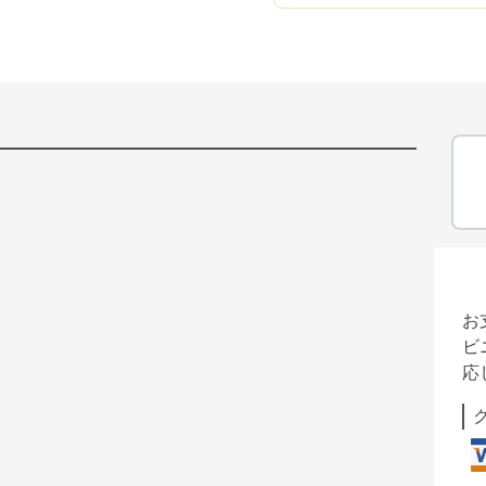
お
ビ
応