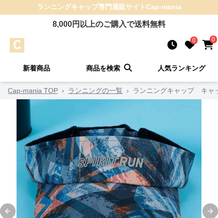
ランニングキャップ
専門通販サイト
Cap-mania
8,000
円以上のご購入で送料無料
0
0
新着商品
商品を検索
人気ランキング
Cap-mania TOP
›
ランニングの一覧
›
ランニングキャップ キャッ
Previous slide
Ne