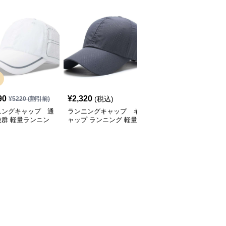
SALE
90
¥
2,320
¥
2,770
(税込)
¥
5220
(割引前)
¥
3080
(割引前)
ニングキャップ 通
ランニングキャップ キ
ランニングキャップ コ
抜群 軽量ランニン
ャップ ランニング 軽量
ロラドロゴ入りスポーツ
ャップ
通気性ランニングキャッ
キャップ
プ