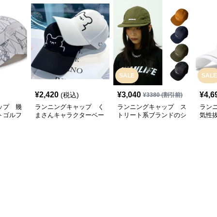
SALE
SALE
¥
2,420
¥
3,040
¥
4,6
(税込)
¥
3380
(割引前)
ップ 幾
ランニングキャップ く
ランニングキャップ ス
ラン
トゴルフ
まさんキャラクターベー
トリート系ブランドのシ
気性
スボールキャップ
ンプルキャップ
グキ