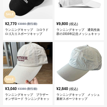
SALE
¥
2,770
¥
9,800
(税込)
¥
3080
(割引前)
ランニングキャップ コロラド
ランニングキャップ 通気性抜
ロゴ入りスポーツキャップ
群の1916年記念メッシュキャッ
プ
SALE
¥
3,040
¥
2,840
(税込)
¥
3380
(割引前)
ランニングキャップ ブラザー
ランニングキャップ メッシュ
オンザロード ランニングキャッ
素材スポーツキャップ
プ