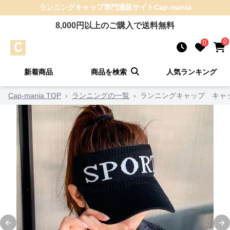
ランニングキャップ
専門通販サイト
Cap-mania
8,000
円以上のご購入で送料無料
0
0
新着商品
商品を検索
人気ランキング
Cap-mania TOP
›
ランニングの一覧
›
ランニングキャップ キャッ
Previous slide
Ne