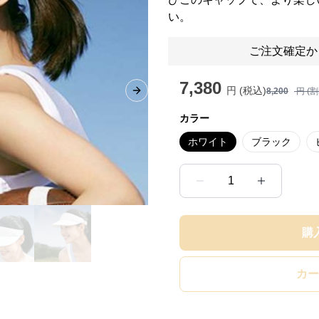
い。
ご注文確定か
7,380
円 (税込)
8,200
円 (
Next slide
カラー
ホワイト
ブラック
1
購
カー