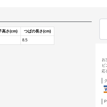
子高さ(cm)
つばの長さ(cm)
8.5
お
ビ
応
P