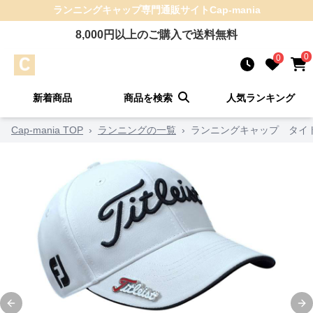
ランニングキャップ
専門通販サイト
Cap-mania
8,000
円以上のご購入で送料無料
0
0
新着商品
商品を検索
人気ランキング
Cap-mania TOP
›
ランニングの一覧
›
ランニングキャップ タイ
Previous slide
Ne