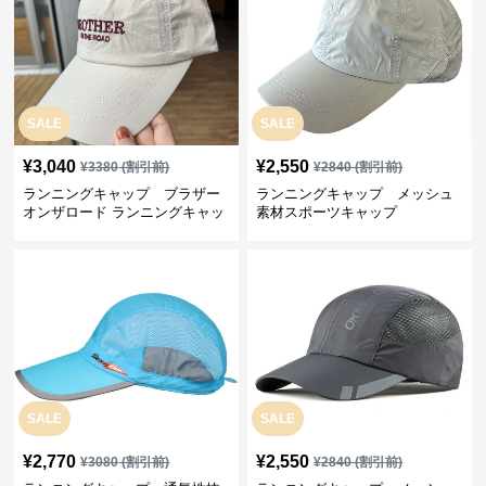
SALE
SALE
¥
3,040
¥
2,550
¥
3380
(割引前)
¥
2840
(割引前)
ランニングキャップ ブラザー
ランニングキャップ メッシュ
オンザロード ランニングキャッ
素材スポーツキャップ
プ
SALE
SALE
¥
2,770
¥
2,550
¥
3080
(割引前)
¥
2840
(割引前)