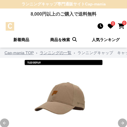
ランニングキャップ
専門通販サイト
Cap-mania
8,000
円以上のご購入で送料無料
0
0
新着商品
商品を検索
人気ランキング
Cap-mania TOP
›
ランニングの一覧
›
ランニングキャップ キャッ
Previous slide
Ne