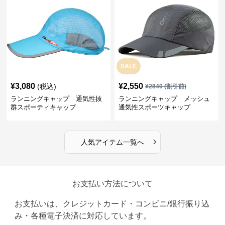
SALE
¥
3,080
¥
2,550
(税込)
¥
2840
(割引前)
ランニングキャップ 通気性抜
ランニングキャップ メッシュ
群スポーティキャップ
通気性スポーツキャップ
›
人気アイテム一覧へ
お支払い方法について
お支払いは、クレジットカード・コンビニ/銀行振り込
み・各種電子決済に対応しています。