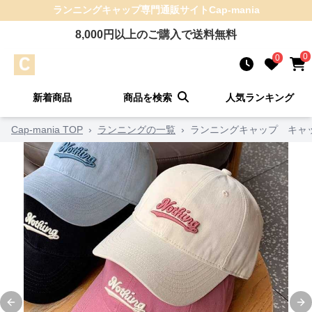
ランニングキャップ
専門通販サイト
Cap-mania
8,000
円以上のご購入で送料無料
0
0
新着商品
商品を検索
人気ランキング
Cap-mania TOP
›
ランニングの一覧
›
ランニングキャップ キャッ
Previous slide
Ne