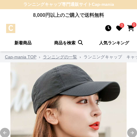
ランニングキャップ
専門通販サイト
Cap-mania
8,000
円以上のご購入で送料無料
0
0
新着商品
商品を検索
人気ランキング
Cap-mania TOP
›
ランニングの一覧
›
ランニングキャップ キャッ
Previous slide
Ne