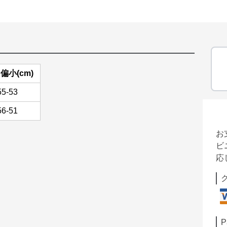
偏小(cm)
55-53
56-51
お
ビ
応
P