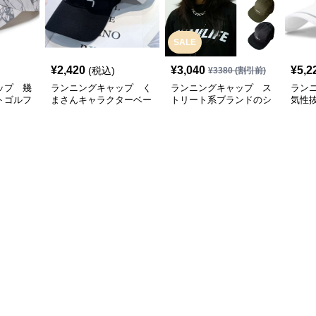
SALE
¥
2,420
¥
3,040
¥
5,2
(税込)
¥
3380
(割引前)
ップ 幾
ランニングキャップ く
ランニングキャップ ス
ラン
トゴルフ
まさんキャラクターベー
トリート系ブランドのシ
気性
スボールキャップ
ンプルキャップ
グキ