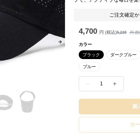
ご注文確定か
4,700
円 (税込)
5,220
円 (
カラー
Next slide
ブラック
ダークブルー
ブルー
1
購
カー