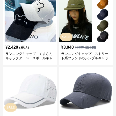
SALE
¥
2,420
¥
3,040
(税込)
¥
3380
(割引前)
ランニングキャップ くまさん
ランニングキャップ ストリー
キャラクターベースボールキャ
ト系ブランドのシンプルキャッ
ップ
プ
SALE