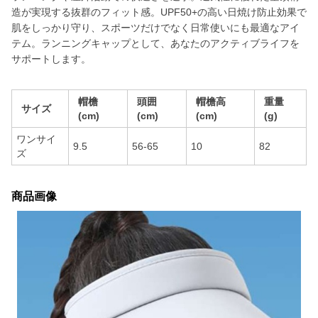
造が実現する抜群のフィット感。UPF50+の高い日焼け防止効果で
肌をしっかり守り、スポーツだけでなく日常使いにも最適なアイ
テム。ランニングキャップとして、あなたのアクティブライフを
サポートします。
帽檐
頭囲
帽檐高
重量
サイズ
(cm)
(cm)
(cm)
(g)
ワンサイ
9.5
56-65
10
82
ズ
商品画像