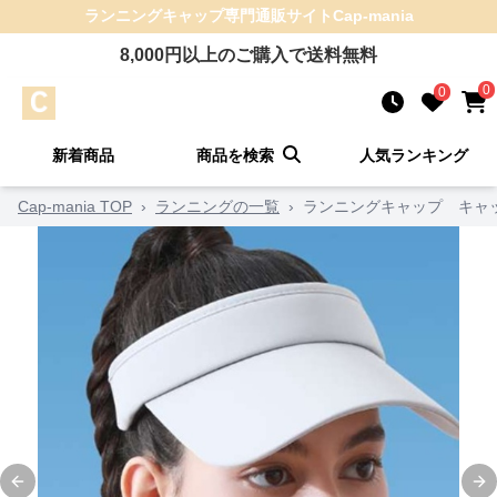
ランニングキャップ
専門通販サイト
Cap-mania
8,000
円以上のご購入で送料無料
0
0
新着商品
商品を検索
人気ランキング
Cap-mania TOP
›
ランニングの一覧
›
ランニングキャップ キャッ
Previous slide
Ne