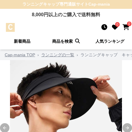
ランニングキャップ
専門通販サイト
Cap-mania
8,000
円以上のご購入で送料無料
0
0
新着商品
商品を検索
人気ランキング
Cap-mania TOP
›
ランニングの一覧
›
ランニングキャップ キャッ
Previous slide
Ne