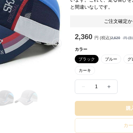
と間違いなしです。
ご注文確定か
2,360
円 (税込)
2,620
円 (
Next slide
カラー
ブラック
ブルー
グ
カーキ
1
購
カー