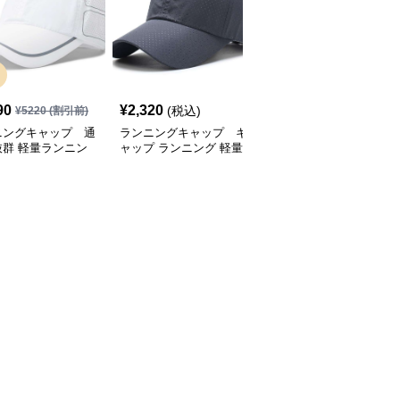
SALE
90
¥
2,320
¥
2,770
(税込)
¥
5220
(割引前)
¥
3080
(割引前)
ニングキャップ 通
ランニングキャップ キ
ランニングキャップ コ
抜群 軽量ランニン
ャップ ランニング 軽量
ロラドロゴ入りスポーツ
ャップ
通気性ランニングキャッ
キャップ
プ