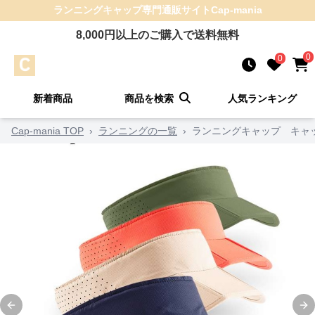
ランニングキャップ
専門通販サイト
Cap-mania
8,000
円以上のご購入で送料無料
0
0
新着商品
商品を検索
人気ランキング
Cap-mania TOP
›
ランニングの一覧
›
ランニングキャップ キャッ
Previous slide
Ne