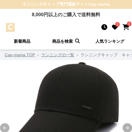
ランニングキャップ
専門通販サイト
Cap-mania
8,000
円以上のご購入で送料無料
0
0
新着商品
商品を検索
人気ランキング
Cap-mania TOP
›
ランニングの一覧
›
ランニングキャップ キャッ
Previous slide
Ne