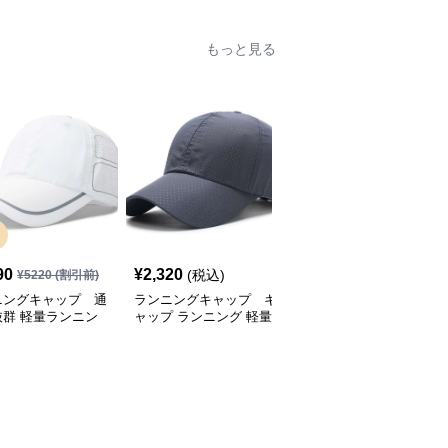
もっと見る
SALE
90
¥
2,320
¥
2,770
(税込)
¥
5220
(割引前)
¥
3080
(割引前)
ニングキャップ 通
ランニングキャップ キ
ランニングキャップ コ
抜群 軽量ランニン
ャップ ランニング 軽量
ロラドロゴ入りスポーツ
ャップ
通気性ランニングキャッ
キャップ
プ