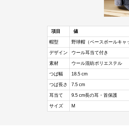
項目
値
帽型
野球帽（ベースボールキャ
デザイン
ウール耳当て付き
素材
ウール混紡ポリエステル
つば幅
18.5 cm
つば長さ
7.5 cm
耳当て
9.5 cm長の耳・首保護
サイズ
M