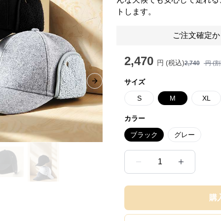
トします。
ご注文確定か
2,470
円 (税込)
2,740
円 (
サイズ
Next slide
S
M
XL
カラー
ブラック
グレー
1
購