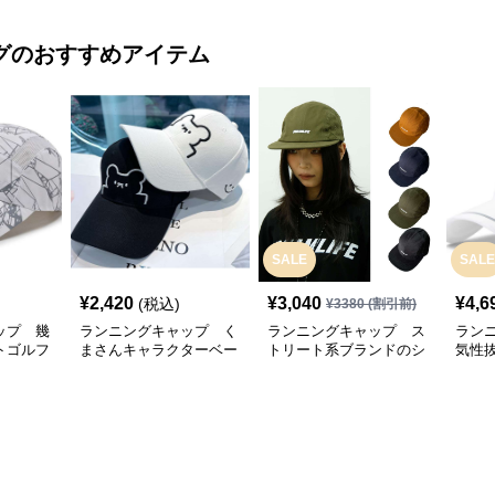
グ
のおすすめアイテム
SALE
SALE
¥
2,420
¥
3,040
¥
4,6
(税込)
¥
3380
(割引前)
ップ 幾
ランニングキャップ く
ランニングキャップ ス
ラン
トゴルフ
まさんキャラクターベー
トリート系ブランドのシ
気性
スボールキャップ
ンプルキャップ
グキ