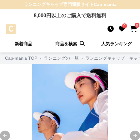
ランニングキャップ
専門通販サイト
Cap-mania
8,000
円以上のご購入で送料無料
0
0
新着商品
商品を検索
人気ランキング
Cap-mania TOP
›
ランニングの一覧
›
ランニングキャップ キャッ
Previous slide
Ne