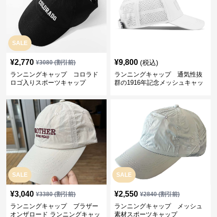
SALE
¥
2,770
¥
9,800
(税込)
¥
3080
(割引前)
ランニングキャップ コロラド
ランニングキャップ 通気性抜
ロゴ入りスポーツキャップ
群の1916年記念メッシュキャッ
プ
SALE
SALE
¥
3,040
¥
2,550
¥
3380
(割引前)
¥
2840
(割引前)
ランニングキャップ ブラザー
ランニングキャップ メッシュ
オンザロード ランニングキャッ
素材スポーツキャップ