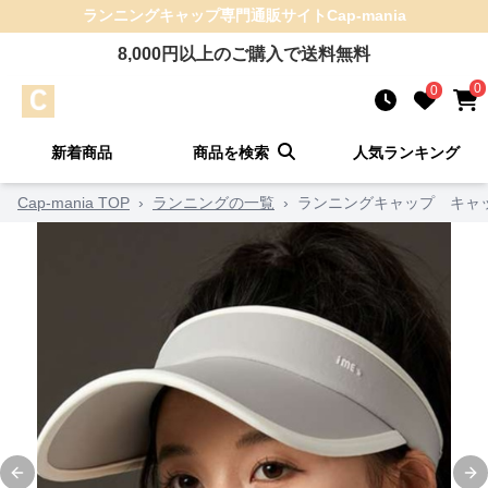
ランニングキャップ
専門通販サイト
Cap-mania
8,000
円以上のご購入で送料無料
0
0
新着商品
商品を検索
人気ランキング
Cap-mania TOP
›
ランニングの一覧
›
ランニングキャップ キャッ
Previous slide
Ne