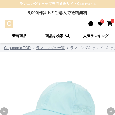
ランニングキャップ
専門通販サイト
Cap-mania
8,000
円以上のご購入で送料無料
0
0
新着商品
商品を検索
人気ランキング
Cap-mania TOP
›
ランニングの一覧
›
ランニングキャップ キャッ
Previous slide
Ne