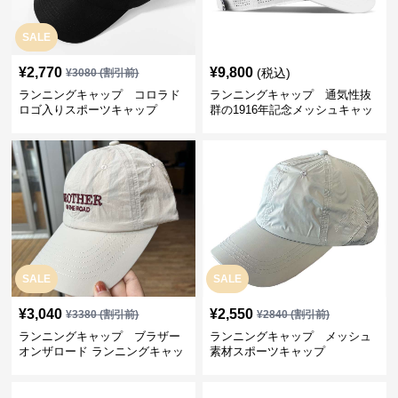
SALE
¥
2,770
¥
9,800
(税込)
¥
3080
(割引前)
ランニングキャップ コロラド
ランニングキャップ 通気性抜
ロゴ入りスポーツキャップ
群の1916年記念メッシュキャッ
プ
SALE
SALE
¥
3,040
¥
2,550
¥
3380
(割引前)
¥
2840
(割引前)
ランニングキャップ ブラザー
ランニングキャップ メッシュ
オンザロード ランニングキャッ
素材スポーツキャップ
プ