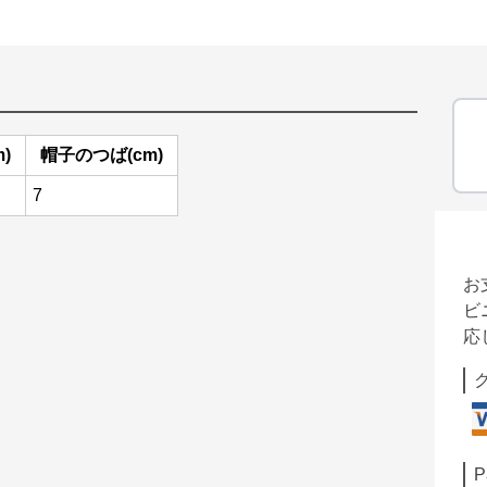
)
帽子のつば(cm)
7
お
ビ
応
P