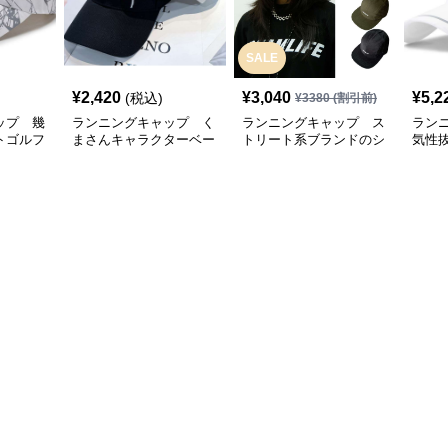
SALE
¥
2,420
¥
3,040
¥
5,2
(税込)
¥
3380
(割引前)
ップ 幾
ランニングキャップ く
ランニングキャップ ス
ラン
トゴルフ
まさんキャラクターベー
トリート系ブランドのシ
気性
スボールキャップ
ンプルキャップ
グキ