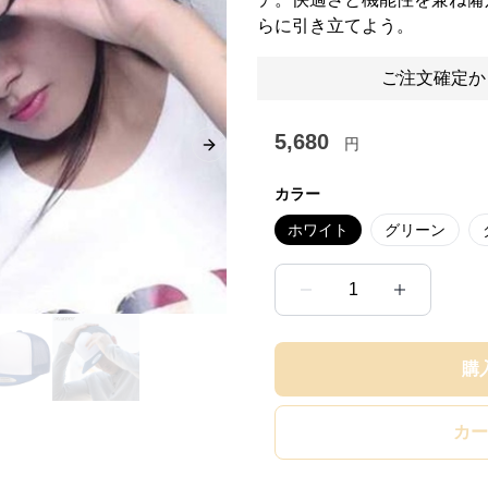
らに引き立てよう。
ご注文確定か
5,680
円
Next slide
カラー
ホワイト
グリーン
1
購
カー