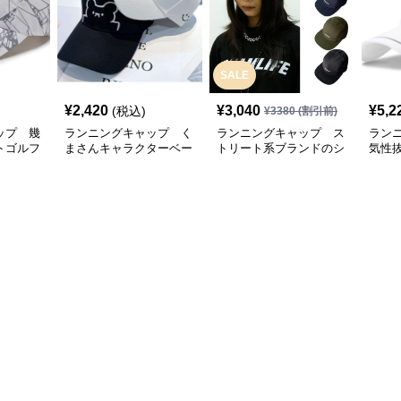
SALE
¥
2,420
¥
3,040
¥
5,2
(税込)
¥
3380
(割引前)
ップ 幾
ランニングキャップ く
ランニングキャップ ス
ラン
トゴルフ
まさんキャラクターベー
トリート系ブランドのシ
気性
スボールキャップ
ンプルキャップ
グキ