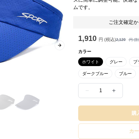
ムです。
ご注文確定か
1,910
円 (税込)
2,120
円 (
Next slide
カラー
ホワイト
グレー
ブ
ダークブルー
ブルー
1
購
カー